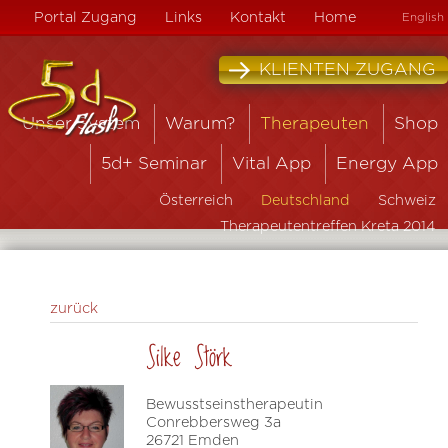
Portal Zugang
Links
Kontakt
Home
English
KLIENTEN ZUGANG
Unser System
Warum?
Therapeuten
Shop
5d+ Seminar
Vital App
Energy App
Österreich
Deutschland
Schweiz
Therapeutentreffen Kreta 2014
zurück
Silke Störk
Bewusstseinstherapeutin
Conrebbersweg 3a
26721 Emden