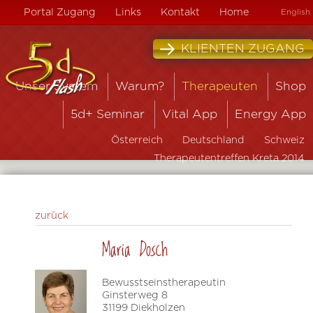
Portal Zugang
Links
Kontakt
Home
English
KLIENTEN ZUGANG
Unser System
Warum?
Therapeuten
Shop
5d+ Seminar
Vital App
Energy App
Österreich
Deutschland
Schweiz
Therapeutentreffen Kreta 2014
zurück
Maria Dosch
Bewusstseinstherapeutin
Ginsterweg 8
31199 Diekholzen